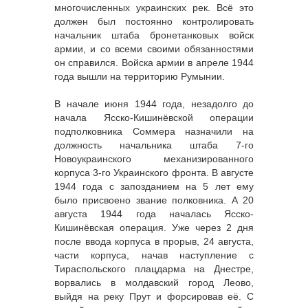
многочисленных украинских рек. Всё это
должен был постоянно контролировать
начальник штаба бронетанковых войск
армии, и со всеми своими обязанностями
он справился. Войска армии в апреле 1944
года вышли на территорию Румынии.
В начале июня 1944 года, незадолго до
начала Ясско-Кишинёвской операции
подполковника Соммера назначили на
должность начальника штаба 7-го
Новоукраинского механизированного
корпуса 3-го Украинского фронта. В августе
1944 года с запозданием на 5 лет ему
было присвоено звание полковника. А 20
августа 1944 года началась Ясско-
Кишинёвская операция. Уже через 2 дня
после ввода корпуса в прорыв, 24 августа,
части корпуса, начав наступление с
Тираспольского плацдарма на Днестре,
ворвались в молдавский город Леово,
выйдя на реку Прут и форсировав её. С