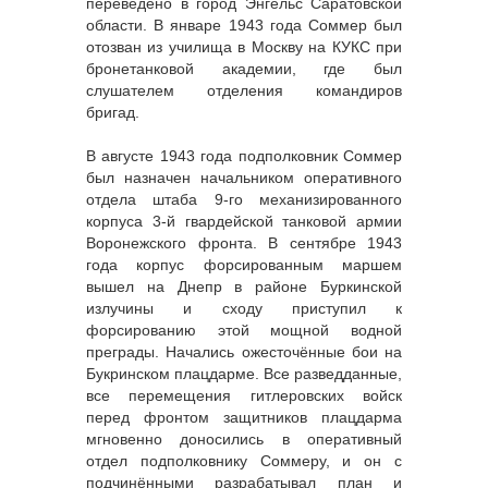
переведено в город Энгельс Саратовской
области. В январе 1943 года Соммер был
отозван из училища в Москву на КУКС при
бронетанковой академии, где был
слушателем отделения командиров
бригад.
В августе 1943 года подполковник Соммер
был назначен начальником оперативного
отдела штаба 9-го механизированного
корпуса 3-й гвардейской танковой армии
Воронежского фронта. В сентябре 1943
года корпус форсированным маршем
вышел на Днепр в районе Буркинской
излучины и сходу приступил к
форсированию этой мощной водной
преграды. Начались ожесточённые бои на
Букринском плацдарме. Все разведданные,
все перемещения гитлеровских войск
перед фронтом защитников плацдарма
мгновенно доносились в оперативный
отдел подполковнику Соммеру, и он с
подчинёнными разрабатывал план и