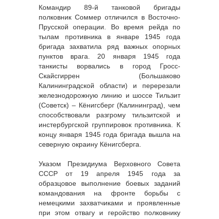
Командир 89-й танковой бригады
полковник Соммер отличился в Восточно-
Прусской операции. Во время рейда по
тылам противника в январе 1945 года
бригада захватила ряд важных опорных
пунктов врага. 20 января 1945 года
танкисты ворвались в город Гросс-
Скайсгиррен (Большаково
Калининградской области) и перерезали
железнодорожную линию и шоссе Тильзит
(Советск) – Кёнигсберг (Калининград), чем
способствовали разгрому тильзитской и
инстербургской группировок противника. К
концу января 1945 года бригада вышла на
северную окраину Кёнигсберга.
Указом Президиума Верховного Совета
СССР от 19 апреля 1945 года за
образцовое выполнение боевых заданий
командования на фронте борьбы с
немецкими захватчиками и проявленные
при этом отвагу и геройство полковнику