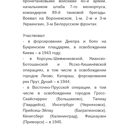
бронетанковыми войсками 40-й армии,
начальником штаба 7-го мехкорпуса,
командиром 89-й танковой бригады.
Воевал на Воронежском, 1-м, 2-м и 3-м
Украинских, 3-м Белорусском фронтах.
Участвовал:
- в форсировании Днепра и боях на
Букринском плацдарме, в освобождении
Киева – в 1943 году;
- в Корсунь-Шевченковской, Уманско-
Ботошанской и Ясско-Кишинёвской
операциях, в том числе в освобождении
городов Леово, Кэлэраш, форсировании
рек Прут, Дунай – в 1944;
- в Восточно-Прусской операции, в том
числе в освобождении городов Гросс-
Скайсгиррен (Большаково), Тапиау
(Гвардейск), Инсетрбург (Черняховск),
Прейсиш-Эйлау (Багратионовск),
Кёнигсберг (Калининград), Фишхаузен
(Приморск) – в 1945.