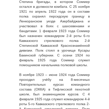
Степина бригады, в котором Соммер
остался в должности комбата. С 25 ноября
1921 по апрель 1922 года он в составе
полка охранял персидскую границу в
Ленкоранском уезде Азербайджана и
участвовал в боях с шахсевенами и
бандитами. 1 февраля 1923 года Соммер
был назначен командиром 2-й роты 6-го
Кавказского стрелкового полка 2-й
Степинской Кавказской Краснознамённой
дивизии. Полк стоял в урочище Кусары
Бакинской губернии. С осени 1924 по
февраль 1925 года Соммер служил
помощником начальника полковой школы.
В ноябре 1923 – июне 1924 года Соммер
проходил учёбу на 8-месячных
Повторительных курсах командного
состава (ОККА) в Тифлисской пехотной
школе, был знаменщиком курсов. С 4
февраля 1925 года служил командиром 4-й
роты 5-го Кавказского стрелкового полка 2-
й Кавказской стрелковой дивизии. Полк