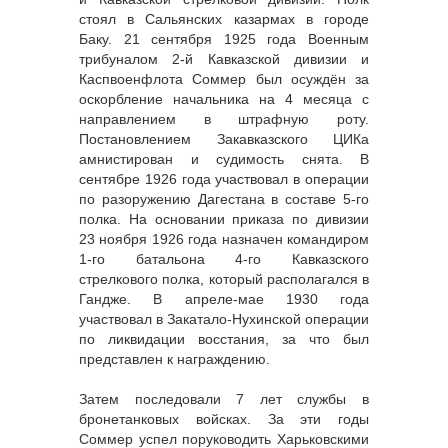
стоял в Сальянских казармах в городе
Баку. 21 сентября 1925 года Военным
трибуналом 2-й Кавказской дивизии и
Каспвоенфлота Соммер был осуждён за
оскорбление начальника на 4 месяца с
направлением в штрафную роту.
Постановлением Закавказского ЦИКа
амнистирован и судимость снята. В
сентябре 1926 года участвовал в операции
по разоружению Дагестана в составе 5-го
полка. На основании приказа по дивизии
23 ноября 1926 года назначен командиром
1-го батальона 4-го Кавказского
стрелкового полка, который располагался в
Гандже. В апреле-мае 1930 года
участвовал в Закатало-Нухинской операции
по ликвидации восстания, за что был
представлен к награждению.
Затем последовали 7 лет службы в
бронетанковых войсках. За эти годы
Соммер успел поруководить Харьковскими