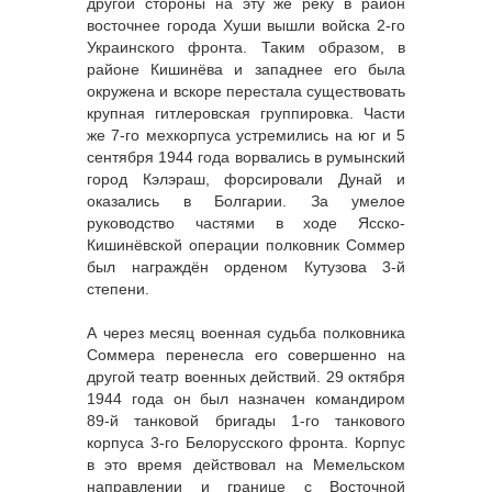
другой стороны на эту же реку в район
восточнее города Хуши вышли войска 2-го
Украинского фронта. Таким образом, в
районе Кишинёва и западнее его была
окружена и вскоре перестала существовать
крупная гитлеровская группировка. Части
же 7-го мехкорпуса устремились на юг и 5
сентября 1944 года ворвались в румынский
город Кэлэраш, форсировали Дунай и
оказались в Болгарии. За умелое
руководство частями в ходе Ясско-
Кишинёвской операции полковник Соммер
был награждён орденом Кутузова 3-й
степени.
А через месяц военная судьба полковника
Соммера перенесла его совершенно на
другой театр военных действий. 29 октября
1944 года он был назначен командиром
89-й танковой бригады 1-го танкового
корпуса 3-го Белорусского фронта. Корпус
в это время действовал на Мемельском
направлении и границе с Восточной