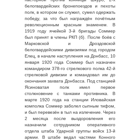
белогвардейских бронепоездов и пехоты
полк, в котором он служил, сумел одержать
победу, за что был награждён почётным
революционным красным знаменем. В
1919 году ячейкой 3-й бригады Соммер
был принят в члены РКП (б). После боёв с
Марковской и Дроздовской
белогвардейскими дивизиями под городом
Елец, в начале наступления на Донбасс, 10
января 1920 года Соммер был назначен
командиром 378-го стрелкового полка 42-й
стрелковой дивизии и командовал им до
окончания захвата Донбасса. Под станцией
Ясиноватая полк имел первое
столкновение с танками противника. В
марте 1920 года на станции Иловайская
комполка Соммер заболел сыпным тифом,
и был перевезён в тыл на излечение. Через
2 месяца после выздоровления его
назначили сотрудником оперативного
отдела штаба Ударной группы войск 13-й
армии. В штабе ведал частями Конного