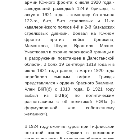
армии Южного фронта; с июля 1920 года -
заведующий разведкой 124-й бригады; с
августа 1921 года - командир батальона
122-го, 6-го, 5-го стрелковых и 11-го
кавалерийского полков 4-й и 2-й Кавказских
стрелковых дивизий. Воевал на Южном
фронте против войск Деникина,
Мамантова, Шкуро, Врангеля, Махно.
Участвовал в охране персидской границы и
в разоружении повстанцев в Дагестанской
области. В боях 19 сентября 1919 года и в
июле 1921 года ранен, в марте 1920 года
переболел сыпным тифом. Трижды
представлялся к ордену Красного Знамени.
Член ВКП(б) с 1919 года. В 1921 году
выбыл из ВКП(б) по политическим
разногласиям с её политикой НЭПа (с
формулировкой «по собственному
желанию»).
В 1924 году окончил курсы при Тифлисской
пехотной школе. Служил в должности
командира роты 5-го кавалерийского полка