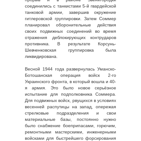
соединились с танкистами 5-й гвардейской
танковой армии, завершив окружение
гитлеровской группировки. Затем Соммер
планировал оборонительные действия
своих подвижных соединений во время
отражения деблокирующих контрударов
противника. В результате Корсунь-
Шевченковская группировка была
ликвидирована.
Весной 1944 года развернулась Уманско-
Ботошанская операция войск 2-го
Украинского фронта, в который вошла и 40-
я армия. Это было новое серьёзное
испытание для подполковника Соммера.
Для подвижных войск, рвущихся в условиях
весенней распутицы на запад, опережая
стрелковые подразделения и свои
материальные базы, постоянно нужно
было снабжение боеприпасами, горючим,
ремонтными мастерскими, инженерными
войсками для быстрейшего форсирования