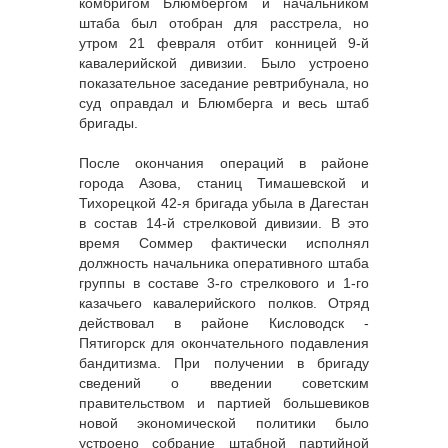
комбригом Блюмбергом и начальником
штаба был отобран для расстрела, но
утром 21 февраля отбит конницей 9-й
кавалерийской дивизии. Было устроено
показательное заседание ревтрибунала, но
суд оправдал и Блюмберга и весь штаб
бригады.
После окончания операций в районе
города Азова, станиц Тимашевской и
Тихорецкой 42-я бригада убыла в Дагестан
в состав 14-й стрелковой дивизии. В это
время Соммер фактически исполнял
должность начальника оперативного штаба
группы в составе 3-го стрелкового и 1-го
казачьего кавалерийского полков. Отряд
действовал в районе Кисловодск -
Пятигорск для окончательного подавления
бандитизма. При получении в бригаду
сведений о введении советским
правительством и партией большевиков
новой экономической политики было
устроено собрание штабной партийной