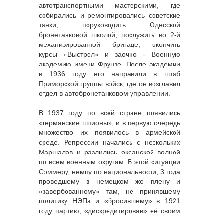
автотранспортными мастерскими, где
собирались и ремонтировались советские
танки, поруководить Одесской
бронетанковой школой, послужить во 2-й
механизированной бригаде, окончить
курсы «Выстрел» и заочно - Военную
академию имени Фрунзе. После академии
в 1936 году его направили в штаб
Приморской группы войск, где он возглавил
отдел в автобронетанковом управлении.
В 1937 году по всей стране появились
«германские шпионы», и в первую очередь
множество их появилось в армейской
среде. Репрессии начались с нескольких
Маршалов и разлились океанской волной
по всем военным округам. В этой ситуации
Соммеру, немцу по национальности, 3 года
проведшему в немецком же плену и
«завербованному» там, не принявшему
политику НЭПа и «бросившему» в 1921
году партию, «дискредитировав» её своим