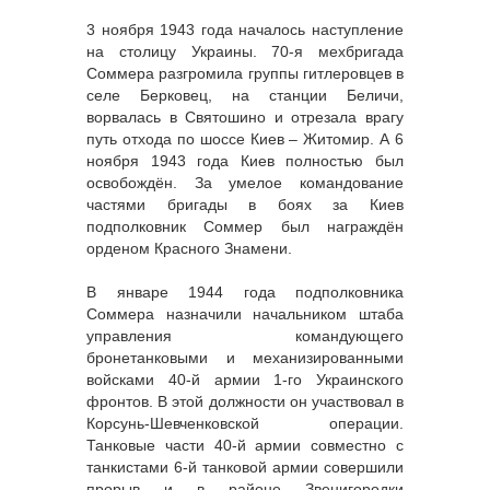
3 ноября 1943 года началось наступление
на столицу Украины. 70-я мехбригада
Соммера разгромила группы гитлеровцев в
селе Берковец, на станции Беличи,
ворвалась в Святошино и отрезала врагу
путь отхода по шоссе Киев – Житомир. А 6
ноября 1943 года Киев полностью был
освобождён. За умелое командование
частями бригады в боях за Киев
подполковник Соммер был награждён
орденом Красного Знамени.
В январе 1944 года подполковника
Соммера назначили начальником штаба
управления командующего
бронетанковыми и механизированными
войсками 40-й армии 1-го Украинского
фронтов. В этой должности он участвовал в
Корсунь-Шевченковской операции.
Танковые части 40-й армии совместно с
танкистами 6-й танковой армии совершили
прорыв и в районе Звенигородки