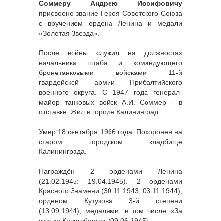
Соммеру Андрею Иосифовичу
присвоено звание Героя Советского Союза
с вручением ордена Ленина и медали
«Золотая Звезда».
После войны служил на должностях
начальника штаба и командующего
бронетанковыми войсками 11-й
гвардейской армии Прибалтийского
военного округа. С 1947 года генерал-
майор танковых войск А.И. Соммер - в
отставке. Жил в городе Калининград.
Умер 18 сентября 1966 года. Похоронен на
старом городском кладбище
Калининграда.
Награждён 2 орденами Ленина
(21.02.1945; 19.04.1945), 2 орденами
Красного Знамени (30.11.1943; 03.11.1944),
орденом Кутузова 3-й степени
(13.09.1944), медалями, в том числе «За
взятие Кенигсберга» (09.06.1945).