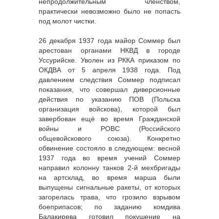
непродолжительным членством,
практически невозможно было не попасть
под молот чистки.
26 декабря 1937 года майор Соммер был
арестован органами НКВД в городе
Уссурийске. Уволен из РККА приказом по
ОКДВА от 5 апреля 1938 года. Под
давлением следствия Соммер подписал
показания, что совершал диверсионные
действия по указанию ПОВ (Польска
организация войскова), которой был
завербован ещё во время Гражданской
войны и РОВС (Российского
общевойскового союза). Конкретно
обвинение состояло в следующем: весной
1937 года во время учений Соммер
направил колонну танков 2-й мехбригады
на артсклад, во время марша были
выпущены сигнальные ракеты, от которых
загорелась трава, что грозило взрывом
боеприпасов; по заданию комдива
Балакирева готовил покушение на