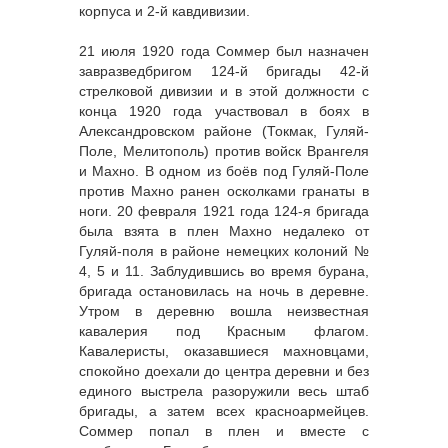
корпуса и 2-й кавдивизии.
21 июля 1920 года Соммер был назначен
завразведбригом 124-й бригады 42-й
стрелковой дивизии и в этой должности с
конца 1920 года участвовал в боях в
Александровском районе (Токмак, Гуляй-
Поле, Мелитополь) против войск Врангеля
и Махно. В одном из боёв под Гуляй-Поле
против Махно ранен осколками гранаты в
ноги. 20 февраля 1921 года 124-я бригада
была взята в плен Махно недалеко от
Гуляй-поля в районе немецких колоний №
4, 5 и 11. Заблудившись во время бурана,
бригада остановилась на ночь в деревне.
Утром в деревню вошла неизвестная
кавалерия под Красным флагом.
Кавалеристы, оказавшиеся махновцами,
спокойно доехали до центра деревни и без
единого выстрела разоружили весь штаб
бригады, а затем всех красноармейцев.
Соммер попал в плен и вместе с