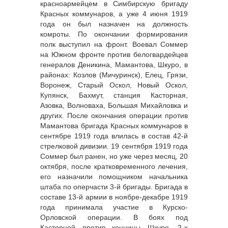
красноармейцем в Симбирскую бригаду
Красных коммунаров, а уже 4 июня 1919
года он был назначен на должность
комроты. По окончании формирования
полк выступил на фронт. Воевал Соммер
на Южном фронте против белогвардейцев
генералов Деникина, Мамантова, Шкуро, в
районах: Козлов (Мичуринск), Елец, Грязи,
Воронеж, Старый Оскол, Новый Оскол,
Купянск, Бахмут, станция Касторная,
Азовка, Волноваха, Большая Михайловка и
других. После окончания операции против
Мамантова бригада Красных коммунаров в
сентябре 1919 года влилась в состав 42-й
стрелковой дивизии. 19 сентября 1919 года
Соммер был ранен, но уже через месяц, 20
октября, после кратковременного лечения,
его назначили помощником начальника
штаба по оперчасти 3-й бригады. Бригада в
составе 13-й армии в ноябре-декабре 1919
года принимала участие в Курско-
Орловской операции. В боях под
Касторной против конницы Шкуро, 2-х