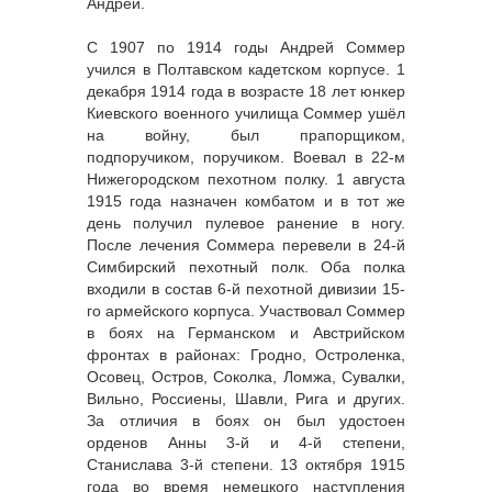
Андрей.
С 1907 по 1914 годы Андрей Соммер
учился в Полтавском кадетском корпусе. 1
декабря 1914 года в возрасте 18 лет юнкер
Киевского военного училища Соммер ушёл
на войну, был прапорщиком,
подпоручиком, поручиком. Воевал в 22-м
Нижегородском пехотном полку. 1 августа
1915 года назначен комбатом и в тот же
день получил пулевое ранение в ногу.
После лечения Соммера перевели в 24-й
Симбирский пехотный полк. Оба полка
входили в состав 6-й пехотной дивизии 15-
го армейского корпуса. Участвовал Соммер
в боях на Германском и Австрийском
фронтах в районах: Гродно, Остроленка,
Осовец, Остров, Соколка, Ломжа, Сувалки,
Вильно, Россиены, Шавли, Рига и других.
За отличия в боях он был удостоен
орденов Анны 3-й и 4-й степени,
Станислава 3-й степени. 13 октября 1915
года во время немецкого наступления