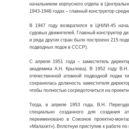
начальником корпусного отдела в Централь
1943-1946 годах – главный конструктор средн
В 1947 году возвратился в ЦНИИ-45 начал
судовых движителей. Главный конструктор д
и ряда других стран было построено 215 под
подводных лодок в СССР).
С апреля 1951 года – заместитель дирек
академика А.Н. Крылова). В 1952 году В.Н
отечественной атомной подводной лодки ти
сохранялась должность заместителя директо
чтобы полностью сосредоточиться на проектн
Тогда, в апреле 1953 года, В.Н. Перегуд
специально созданного для создания 
переименовано в Союзное проектно-монт
«Малахит»). Вплотную приступив к работе по