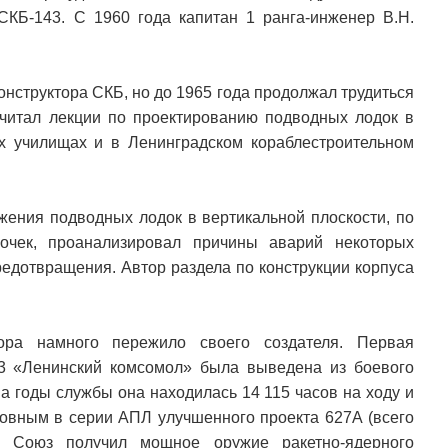
КБ-143. С 1960 года капитан 1 ранга-инженер В.Н.
конструктора СКБ, но до 1965 года продолжал трудиться
 читал лекции по проектированию подводных лодок в
х училищах и в Ленинградском кораблестроительном
ения подводных лодок в вертикальной плоскости, по
очек, проанализировал причины аварий некоторых
едотвращения. Автор раздела по конструкции корпуса
ора намного пережило своего создателя. Первая
-3 «Ленинский комсомол» была выведена из боевого
За годы службы она находилась 14 115 часов на ходу и
ловным в серии АПЛ улучшенного проекта 627А (всего
й Союз получил мощное оружие ракетно-ядерного