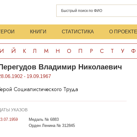
ГЕРОИ
КНИГИ
СТАТИСТИКА
О ПРОЕКТ
И
Й
К
Л
М
Н
О
П
Р
С
Т
У
Ф
Перегудов Владимир Николаевич
28.06.1902 - 19.09.1967
Герой Социалистического Труда
ДАТЫ УКАЗОВ
23.07.1959
Медаль № 6883
Орден Ленина № 312845