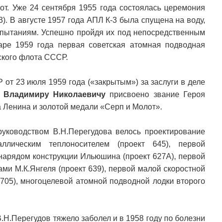
от. Уже 24 сентября 1955 года состоялась церемония
). В августе 1957 года АПЛ К-3 была спущена на воду,
испытаниям. Успешно пройдя их под непосредственным
варе 1959 года первая советская атомная подводная
ского флота СССР.
от 23 июля 1959 года («закрытым») за заслуги в деле
 Владимиру Николаевичу
присвоено звание Героя
 Ленина и золотой медали «Серп и Молот».
руководством В.Н.Перегудова велось проектирование
ллическим теплоносителем (проект 645), первой
нарядом конструкции Ильюшина (проект 627А), первой
ми М.К.Янгеля (проект 639), первой малой скоростной
705), многоцелевой атомной подводной лодки второго
.Н.Перегудов тяжело заболел и в 1958 году по болезни