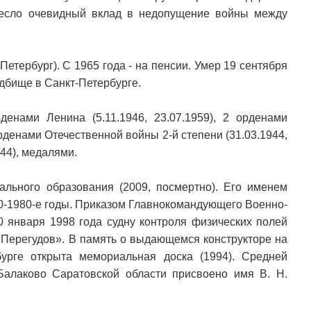
несло очевидный вклад в недопущение войны между
етербург). С 1965 года - на пенсии. Умер 19 сентября
дбище в Санкт-Петербурге.
енами Ленина (5.11.1946, 23.07.1959), 2 орденами
орденами Отечественной войны 2-й степени (31.03.1944,
944), медалями.
льного образования (2009, посмертно). Его именем
70-1980-е годы. Приказом Главнокомандующего Военно-
0 января 1998 года судну контроля физических полей
Перегудов». В память о выдающемся конструкторе на
рге открыта мемориальная доска (1994). Средней
алаково Саратовской области присвоено имя В. Н.