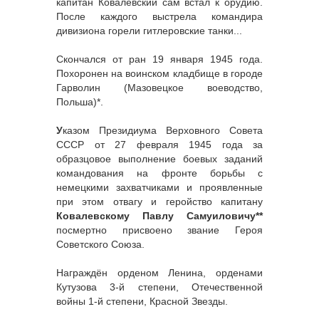
капитан Ковалевский сам встал к орудию.
После каждого выстрела командира
дивизиона горели гитлеровские танки...
Скончался от ран 19 января 1945 года.
Похоронен на воинском кладбище в городе
Гарволин (Мазовецкое воеводство,
Польша)*.
У
казом Президиума Верховного Совета
СССР от 27 февраля 1945 года за
образцовое выполнение боевых заданий
командования на фронте борьбы с
немецкими захватчиками и проявленные
при этом отвагу и геройство капитану
Ковалевскому Павлу Самуиловичу**
посмертно присвоено звание Героя
Советского Союза.
Награждён орденом Ленина, орденами
Кутузова 3-й степени, Отечественной
войны 1-й степени, Красной Звезды.