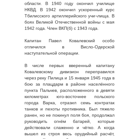
области. В 1940 году окончил училище
НКВД. В 1942 окончил ускоренный курс
Тбилисского артиллерийского учи¬лища. В
боях Великой Отечественной войны с мая
1942 года. Член ВКП(б) с 1943 года.
Капитан Павел Ковалевский особо
отличился в Висло-Одерской
наступательной операции.
В числе первых вверенный капитану
Ковалевскому дивизион переправился
через реку Пилица и 15 января 1945 года в
бою за плацдарм в районе населённого
пункта Пальчев, расположенного в девяти
километрах юго-восточнее польского
города Варка, отразил семь контратак
танков и пехоты противника. Был тяжело
ранен, но не покинул поля боя, продолжал
руководить огнём батарей, которые
действовали слаженно и чётко. А когда
вышел из строя весь орудийный расчёт,