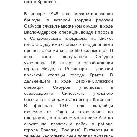
(ныне Вроцлав).
В январе 1945 года механизированная
бригада, в которой гвардии рядовой
Сабуров служил наводчиком орудия, в ходе
Висло-Одерской операции, войдя в прорыв
с Сандомирского плацдарма на Висле,
вместе с другими частями и соединениями
прошла с боями свыше 500 километров. В
ходе этого наступления Сабуров
участвовал 16 января в освобождении
города Мехув, а 19 января – древней
польской столицы города Краков. В
дальнейшем в ходе Верхне-Силезской
операции Сабуров участвовал в
освобождении Силезского угольного
бассейна с городами Сосновец и Катовице.
В феврале 1945 года гвардейцы
форсировали Одер и закрепились на
плацдарме, а в начале марта вели бои по
окружению вражеских войск в районе
города Бреслау (Вроцлав). Гитлеровцы в
течение нескольких дней подряд пытались