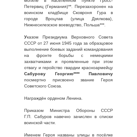
могиле в населённом пункте Гросс-
Петервиц (Германия)**. Перезахоронен на
воинском кладбище Сковроня Гура в
городе Вроцлав (улица Дзялкова),
Нижнесилезское воеводство, Польша***.
У
казом Президиума Верховного Совета
СССР от 27 июня 1945 года за образцовое
выполнение боевых заданий командования
на фронте борьбы с немецкими
захватчиками и проявленные при этом
отвагу и геройство гвардии красноармейцу
Сабурову Георгию**** Павловичу
посмертно присвоено звание Героя
Советского Союза.
Награждён орденом Ленина.
Приказом Министра Обороны СССР
Г.П. Сабуров навечно зачислен в списки
воинской части.
Именем Героя названы улицы в посёлке