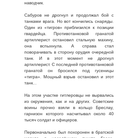
наводчик.
Сабуров не дрогнул и продолжал бой с
танками врага. Но вот кончились снаряды.
Один из «тигров» приблизился к позиции
гвардейца. Противотанковой гранатой
артиллерист остановил стальную махину,
она вспыхнула. А справа стал
поворачивать в сторону орудия очередной
танк. И в этот момент не дрогнул
артиллерист. С последней противотанковой
гранатой он бросился под гусеницы
«тигра». Мощный взрыв остановил и этот
танк...
На этом участке гитлеровцы не вырвались
из окружения, как и на других. Советские
воины прочно взяли в кольцо Бреслау,
гарнизон которого насчитывал около 40
тысяч солдат и офицеров.
Первоначально был похоронен в братской