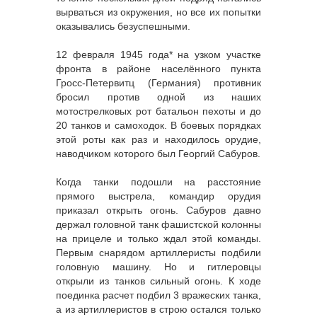
вырваться из окружения, но все их попытки
оказывались безуспешными.
12 февраля 1945 года* на узком участке
фронта в районе населённого пункта
Гросс-Петервитц (Германия) противник
бросил против одной из наших
мотострелковых рот батальон пехоты и до
20 танков и самоходок. В боевых порядках
этой роты как раз и находилось орудие,
наводчиком которого был Георгий Сабуров.
Когда танки подошли на расстояние
прямого выстрела, командир орудия
приказал открыть огонь. Сабуров давно
держал головной танк фашистской колонны
на прицеле и только ждал этой команды.
Первым снарядом артиллеристы подбили
головную машину. Но и гитлеровцы
открыли из танков сильный огонь. К ходе
поединка расчет подбил 3 вражеских танка,
а из артиллеристов в строю остался только