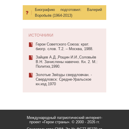
Биографию подготовил:
Валерий
Воробьёв (1964-2013)
ИСТОЧНИКИ
Герои Советского Союза: крат.
биогр. слов. Т.2. – Москва, 1988.
Зайцев А.Д.,Рощин И.И.,Соловьёв
В.Н. Зачислены навечно. Кн. 2. М.:
Политиз,1990.
Золотые Звёзды свердловчан. -
Свердловск: Средне-Уральское
кн.изд.1970
Международный патриотический интернет-
проект «Герои страны».
© 2000 - 2026 гг.