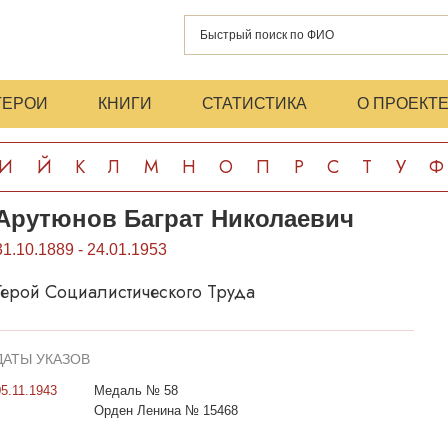
ГЕРОИ
КНИГИ
СТАТИСТИКА
О ПРОЕКТ
И
Й
К
Л
М
Н
О
П
Р
С
Т
У
Ф
Арутюнов Баграт Николаевич
31.10.1889 - 24.01.1953
Герой Социалистического Труда
ДАТЫ УКАЗОВ
05.11.1943
Медаль № 58
Орден Ленина № 15468