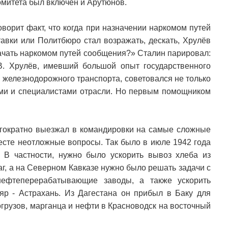
комитета был включен и Арутюнов.
оворит факт, что когда при назначении наркомом путей
тавки или Политбюро стал возражать, дескать, Хрулёв
начать наркомом путей сообщения?» Сталин парировал:
В. Хрулёв, имевший большой опыт государственного
и железнодорожного транспорта, советовался не только
ями и специалистами отрасли. Но первым помощником
гократно выезжал в командировки на самые сложные
есте неотложные вопросы. Так было в июле 1942 года
 В частности, нужно было ускорить вывоз хлеба из
аг, а на Северном Кавказе нужно было решать задачи с
нефтеперерабатывающие заводы, а также ускорить
яр - Астрахань. Из Дагестана он прибыл в Баку для
грузов, марганца и нефти в Красноводск на восточный