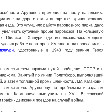
особности Арутюнов применил на посту начальника
циативе на дороге стали внедряться кривоносовские
я езда. Это улучшило работу паровозного парка, дало
, увеличить суточный пробег паровозов. На кольцевую
ок Тбилиси - Хашури, где использовались мощные
 уделял работе новаторов. Именно тогда прославились
иклаури
, удостоенные в 1943 году звания Героя
н заместителем наркома путей сообщения СССР и в
 наркома. Занятый по линии Политбюро, выполнявший
, а затем топливной промышленности, Л.М. Каганович
о заместителя. Арутюнову по проблемам и задачам
место Кагановича выступить на XVIII Всесоюзной
 график движения поездов на случай войны.