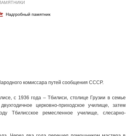
ПАМЯТНИКИ
Надгробный памятник
Народного комиссара путей сообщения СССР.
лисе, с 1936 года – Тбилиси, столице Грузии в семье
двухгодичное церковно-приходское училище, затем
оду Тбилисское ремесленное училище, слесарно-
ода. Через два года перешел помощником мастера в