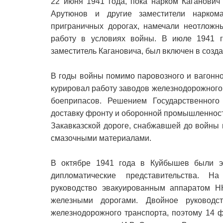
22 июня 1941 года, пока нарком Каганович
Арутюнов и другие заместители нарком
приграничных дорогах, намечали неотложн
работу в условиях войны. В июле 1941 г
заместитель Кагановича, был включен в созд
В годы войны помимо паровозного и вагонн
курировал работу заводов железнодорожного 
боеприпасов. Решением Государственного
доставку фронту и оборонной промышленност
Закавказской дороге, снабжавшей до войны 
смазочными материалами.
В октябре 1941 года в Куйбышев были э
дипломатические представительства. 
руководство эвакуированным аппаратом Н
железными дорогами. Двойное руковод
железнодорожного транспорта, поэтому 14 