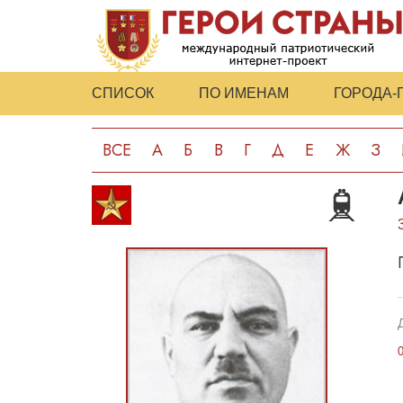
СПИСОК
ПО ИМЕНАМ
ГОРОДА-
ВСЕ
А
Б
В
Г
Д
Е
Ж
З