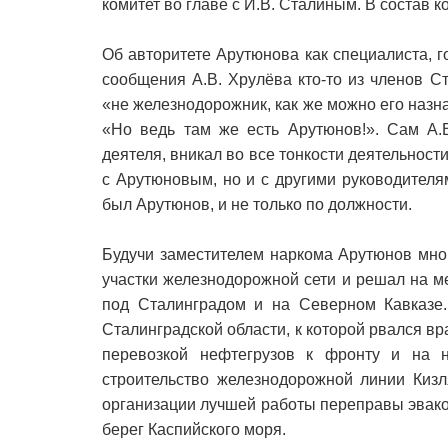
комитет во главе с И.В. Сталиным. В состав 
Об авторитете Арутюнова как специалиста, г
сообщения А.В. Хрулёва кто-то из членов С
«не железнодорожник, как же можно его наз
«Но ведь там же есть Арутюнов!». Сам А.
деятеля, вникал во все тонкости деятельност
с Арутюновым, но и с другими руководител
был Арутюнов, и не только по должности.
Будучи заместителем наркома Арутюнов мно
участки железнодорожной сети и решал на м
под Сталинградом и на Северном Кавказе.
Сталинградской области, к которой рвался вр
перевозкой нефтегрузов к фронту и на 
строительство железнодорожной линии Кизл
организации лучшей работы переправы эвако
берег Каспийского моря.