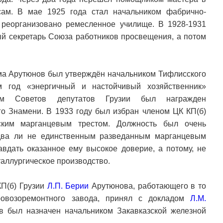
сам. В мае 1925 года стал начальником фабрично-
 реорганизовано ремесленное училище. В 1928-1931
ый секретарь Союза работников просвещения, а потом
ома Арутюнов был утверждён начальником Тифлисского
м год «энергичный и настойчивый хозяйственник»
ом Советов депутатов Грузии был награжден
го Знамени. В 1933 году был избран членом ЦК КП(б)
ским марганцевым трестом. Должность был очень
едва ли не единственным разведанным марганцевым
вдать оказанное ему высокое доверие, а потому, не
таллургическое производство.
КП(б) Грузии
Л.П. Берии
Арутюнова, работающего в то
ровозоремонтного завода, принял с докладом
Л.М.
ов был назначен начальником Закавказской железной