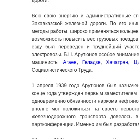
дороги.
Всю свою энергию и административные сп
Закавказской железной дороги. По его ини
методы работы, широко применяться кольцева
возможность повысить вес грузовых поездов
езду был переведён и труднейший участ
электровозы. Б.Н. Арутюнов особое внимание
машинисты
Агаев
,
Геладзе
,
Хачатрян
,
Ц
Социалистического Труда.
1 апреля 1939 года Арутюнов был назначе
конце года утвержден первым заместителем
одновременно обязанности наркома нефтяной
вполне мог положиться на своего первог
железнодорожного транспорта довелось в
партконференции. Именно им был разработал