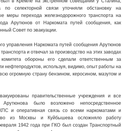
 был в Кремле на экстренном совещании у Сталина,
а по селекторной связи уточняли обстановку на
ые меры перехода железнодорожного транспорта на
ода Арутюнов от Наркомата путей сообщения, как
анный Совет по эвакуации.
ого управления Наркомата путей сообщения Арутюнов
транспорта и отвечал за производство на этих заводах
 комитета обороны его сделали ответственным за
и нефтепродуктов, используя, видимо, опыт работы на
всю огромную страну бензином, керосином, мазутом и
вакуированы правительственные учреждения и все
На Арутюнова было возложено непосредственное
КПС и оперативная связь со всеми наркоматами и
ство из Москвы и Куйбышева осложняло работу
февраля 1942 года при ГКО был создан Транспортный