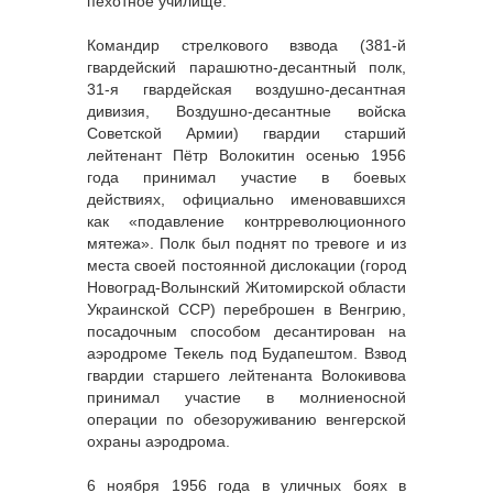
пехотное училище.
Командир стрелкового взвода (381-й
гвардейский парашютно-десантный полк,
31-я гвардейская воздушно-десантная
дивизия, Воздушно-десантные войска
Советской Армии) гвардии старший
лейтенант Пётр Волокитин осенью 1956
года принимал участие в боевых
действиях, официально именовавшихся
как «подавление контрреволюционного
мятежа». Полк был поднят по тревоге и из
места своей постоянной дислокации (город
Новоград-Волынский Житомирской области
Украинской ССР) переброшен в Венгрию,
посадочным способом десантирован на
аэродроме Текель под Будапештом. Взвод
гвардии старшего лейтенанта Волокивова
принимал участие в молниеносной
операции по обезоруживанию венгерской
охраны аэродрома.
6 ноября 1956 года в уличных боях в