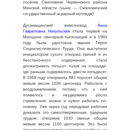
посёлке Смиловичи Червенского района
Минской области (ныне — Смиловичский
государственный аграрный колледж).
Дусаевщинский животновод
Анна
Гавриловна Никульская
стала первой на
Минщине свинаркой-тысячницей и в 1960
году была удостоена звания Героя
Социалистического Труда. Она выступила
инициатором сухого откорма свиней и их
бесстаночного содержания, стала
досматривать пятьсот голов на площади,
где раньше содержалось двести пятьдесят.
В 1958 году откормила 887 поросят общим
живым весом 1034 центнера. Работала с
воодушевлением, потому что у неё
появилось и неудержимо росло
стремление: можно и нужно работать по-
новому. Уже через год передовая рабочая
доказала это самоотверженным, ударным
трудом, откормив 1033 свиньи общим
живым весом 1150 центнеров. Это было
лучшим результатом не только в районе, но