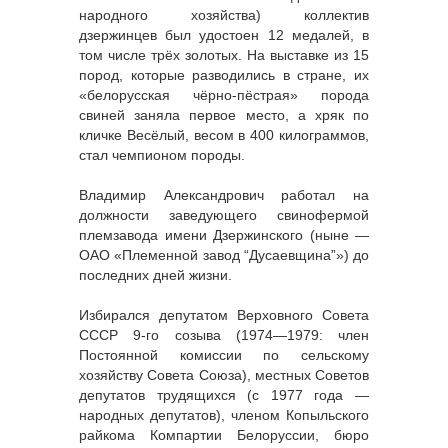
народного хозяйства) коллектив
дзержинцев был удостоен 12 медалей, в
том числе трёх золотых. На выставке из 15
пород, которые разводились в стране, их
«белорусская чёрно-пёстрая» порода
свиней заняла первое место, а хряк по
кличке Весёлый, весом в 400 килограммов,
стал чемпионом породы.
Владимир Александрович работал на
должности заведующего свинофермой
племзавода имени Дзержинского (ныне —
ОАО «Племенной завод “Дусаевщина”») до
последних дней жизни.
Избирался депутатом Верховного Совета
СССР 9-го созыва (1974—1979: член
Постоянной комиссии по сельскому
хозяйству Совета Союза), местных Советов
депутатов трудящихся (с 1977 года —
народных депутатов), членом Копыльского
райкома Компартии Белоруссии, бюро