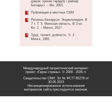
дакум. хронікі гарадоў і раёнаў
Беларусі. – Мн, 2001.
Публикации в местных СМИ
Регионы Беларуси: Энциклопедия. В
7 т. Т. 5. Минская область. В 3 кн.
Кн. 2. – Минск, 2017.
Труд, талант, доблесть. Ч. 2 -
Минск, 1981
Международный патриотический интернет-
проект «Герои страны».
© 2000 - 2026 гг.
Свидетельство СМИ: Эл № ФС77-85279 от
30.05.2023
Несанкционированное использование
материалов сайта преследуется законом.