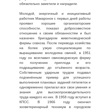
обязательно заметили и наградили.
Молодой, энергичный и инициативный
работник Макаронок с первых дней работы
проявил хорошие организаторские
способности, показал добросовестное
отношение к своим обязанностям и был
назначен бригадиром животноводческой
фермы совхоза. После перевода хозяйства
на более узкую специализацию по
выращиванию молодняка свиней, в 1951
году он возглавил свиноводческую ферму
по получению приплода и его
подращиванию до отъёмного возраста.
Собственным ударным трудом подавал
подчинённым пример для успешного
выполнения плановых заданий пятилеток и
одновременно прилагал все свои умения и
знания для высокопроизводительного
труда каждого из них. В 1958 году вступил в
КПСС. В 1966 году окончил
зооветеринарный техникум в городском