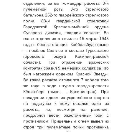
отделения, затем командир расчёта 3-й
пулемётной роты 3-го стрелкового
батальона 252-го гвардейского стрелкового
полка 83-й гвардейской стрелковой
Городокской Краснознамённой ордена
Суворова дивизии, гвардии сержант. Во
главе отделения отличился 15 марта 1945
года в бою за станцию Коббельбуде (ныне
— посёлок Светлое в составе Гурьевского
городского округа Калининградской
области). При отражении вражеских
контратак сразил 9 немецких солдат, за что
был награждён орденом Красной Звезды.
Во главе расчёта отличился 7 апреля того
же года в ходе штурма города-крепости
Кёнигсберг (ныне — Калининград). При
овладении одним из укреплённых фортов
на подступах к нему остался один из
расчёта, но, несмотря на ранение,
продолжил вести ожесточённый бой с
противником. Прицельным огнём вывел из
строя три пулемётные точки противника